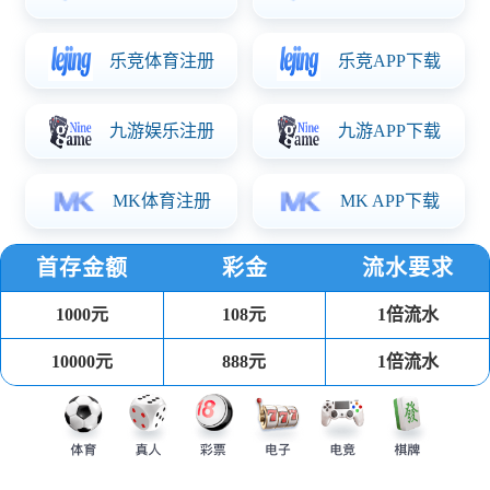
本地化语言与支付
支持多语言切换与主流本地结算方式，平台覆盖
英语、中文、马来语等界面选项，满足不同地区
用户需求，使用更便捷。
用户真实心声
来自全国各地的真实反馈，见证我们服务的每一步进步。
“完全出乎意料的好”
“设计感和操作都很