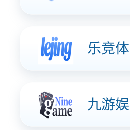
探索深色界
下载官方 A
全新夜间模式适配暗光环境，浏览爱游戏网页版
播、比分跟踪与数据分析，满足爱游戏网页版用
夜间模式
实时数据
多平台兼容