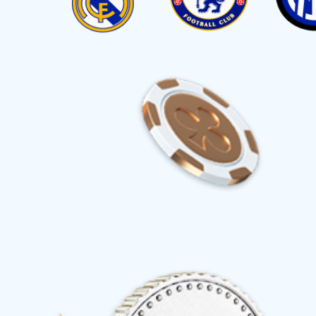
平
账户防护
结合行为验证和环境识别技术，增强用户身份识别
与操作安全。