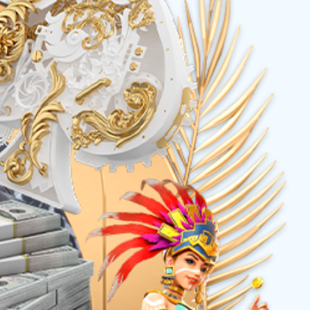
行为审计
全链路记录操作日志，确保关键行为具备溯源与复
盘能力。
档