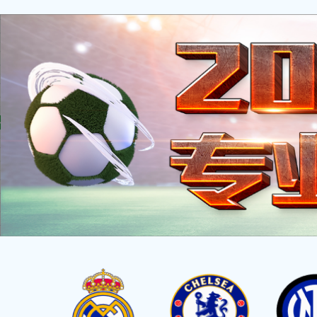
下载 
将专业数据
极速比