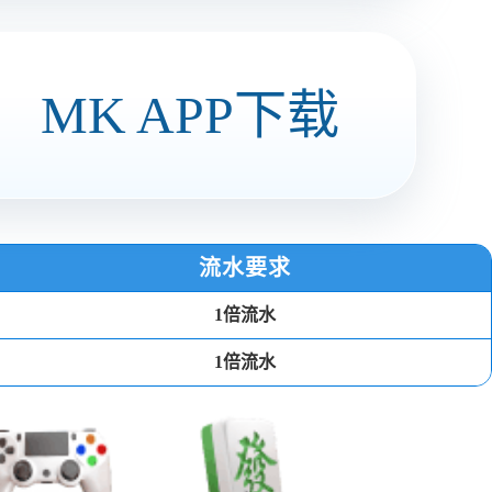
推荐平台
多盈体育
华体会体育
乐动在线登录官网
开体育app官网入口网页版
开云online官网
米兰app官方端下载