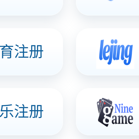
未来我们将继续围绕 爱游戏网页版 用户的真实需求，不断提升产品体验
面
pp
平台内容更舒适。集成赛事直
户在不同场景下的观赛需求。