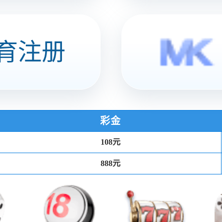
联系我们
快速导航
App下载
关于我们
隐私政策
rt@irishchildrensprogram.com
用户协议
网站地图