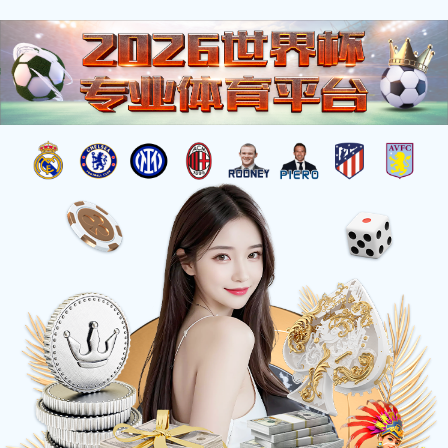
注册入口
隐私政策说明
1. 引言与声明
本平台致力于打造一个值得信赖的爱游戏网页版赛事直
播空间，我们重视用户信息的保密与使用安全。使用服
务即代表您已了解并接受本政策的所有内容。
2. 我们收集的信息