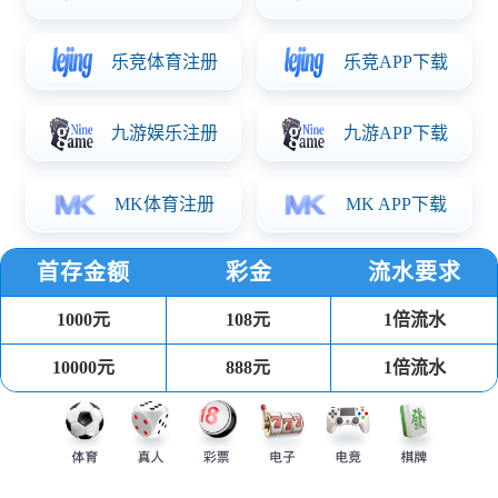
5. 用户权利
您可随时查看、修改、删除自己的信息，或撤销定位、
通知等授权，也可申请注销账号以终止服务。
6. 联系我们
若您在使用过程中有隐私相关疑问或建议，请通过
support@irishchildrensprogram.com 与我们取得联
系，我们会尽快处理。
荣誉与奖项
爱游戏网页版 致力于为用户提供优质的体育赛事服务，平台