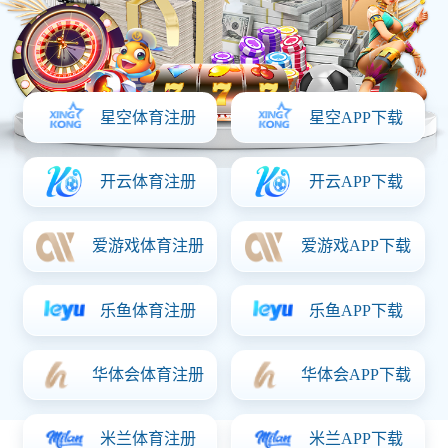
包括您在注册或使用服务过程中提供的个人信息，以及
设备参数、访问行为、位置信息等技术数据。
3. 信息使用目的
所收集的信息将主要用于识别用户身份、提供爱游戏网
页版平台服务、保障系统安全，并对内容体验进行持续
优化。
4. 信息保护与存储
您的数据将被加密存储于中国大陆地区的服务器，并通
过访问权限管理、多层防护系统等方式避免泄露与误
用。