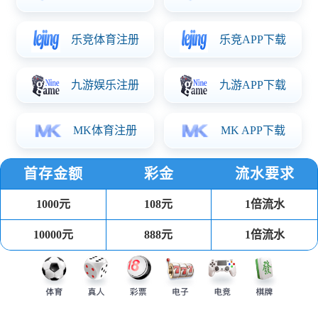
阿密热火队可能通过一笔涉及多支球队的三方交易，
从密尔沃基雄鹿队手中得到字母哥扬尼斯·阿德托昆博
的传闻，引发了联盟内外的广泛关注。据消息人士透
露，这笔潜在的交易不仅有望让字母哥与热火内线核
心阿德巴约携手，共同冲击总冠军，而且雄鹿队也将
获得包括五名即战力球员和多个首轮选秀权在内的丰
厚回报。这一大胆的构想，正在重塑东西部格局的讨
论中占据核心位置。