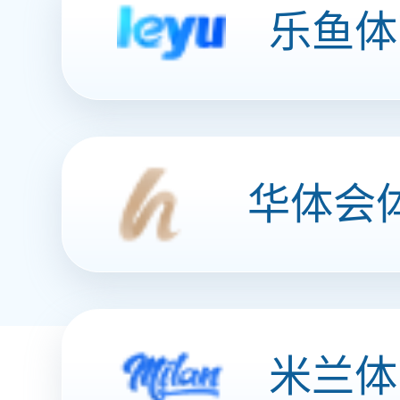
相关推荐文章
CBA总决赛辽宁vs广东：赵继
CBA总决赛辽宁与广东的巅峰对决
2026-07-24
胡尔卡奇签约新赞助商尤尼克
网坛装备市场再掀波澜，波兰名将胡
2026-07-17
德国队连续五届大赛小组出线
德国足球在2024年欧洲杯小组赛中
2026-06-05
文班亚马首轮盖帽率9.1%创
圣安东尼奥马刺队的新秀维克托·文