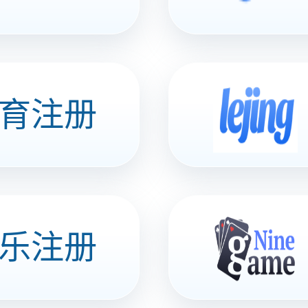
联系我们
快速导航
App下载
关于我们
隐私政策
rt@irishchildrensprogram.com
用户协议
网站地图