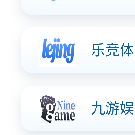
2026-07-28
爱游戏网页版
爱游戏网页版-爱游戏aiyouxi(中国)
✅eson推荐✅「2026好运滚滚」🔰
【官方授权】🔰 成立于2014年5月，
suppo
注册资金7.5亿，是一家生产各类游戏
软件的开发厂家，是一家集科研、生
产、销售为一体的游戏产品企业。爱
游戏网页版-爱游戏aiyouxi(中国)只有
注重产品质量，才可以走得更远，才
可以赢得未来。我们公司用优良的产
品为广大客户提供娱乐服务和新型游
戏制品！