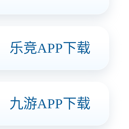
推荐平台
多盈体育
华体会体育
乐动在线登录官网
开体育app官网入口网页版
开云online官网
米兰app官方端下载