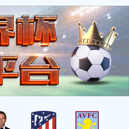
注册入口
育赛事与数据服务
 支持
APP下载
与
网页使用
，每日同步
掌握比赛节奏。