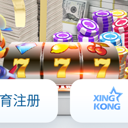
季中期以来，车队的战术决策与资源分配屡屡受到质疑，尤其是
系的“人才试验田”，车队高层一直期望通过引入更具前瞻性的管
队后展现了不俗的适应力，但他对潜在的领导层变动显然持保留
制造混乱。”这种直接的表态，无疑将车队内部的矛盾摆上了台面
上表现
领导力缺失，而是如何将现有的资源转化为稳定的竞争力。他在
利亚车手用“我不需要新领导”的宣言，实际上是向管理层传递了
队友角田裕毅也在稳步提升，两人之间的良性竞争让红牛二队保
的能解决车队的深层顽疾，还是只会加剧动荡？
换思路？
牛赛车体系的一次战略博弈。一方面，红牛希望二队能成为一队