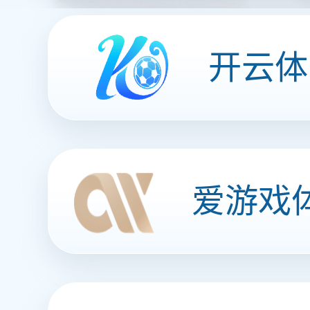
面，频繁的人事调整可能打破现有的化学反
定的领导架构往往比激进改革更重要。目
术执行与车手信任两大难题。对于里卡多
展望未来，红牛二队的命运仍悬而未决。
之间找到平衡点。正如这位澳大利亚车手所
二队若想在车手市场与积分榜上双线丰收，
上一篇：
陈梦单局11比0完胜对手，时隔两年…