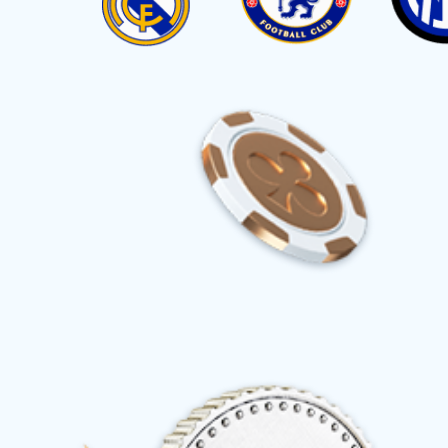
红牛二队换帅传闻愈演愈烈，
2026-06-06 15:03
30 次阅读
随着红牛二队（RB）在2024赛季的竞
轻力量，一直被视为培养未来冠军的摇篮
变动，车手丹尼尔·里卡多终于打破沉默，