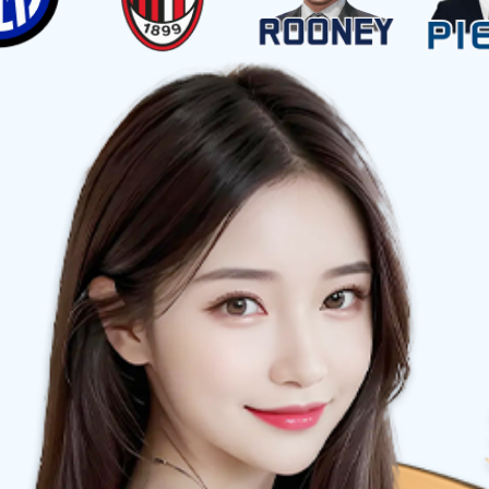
，英格兰同期三度止步16强差距明显
展现出强大的稳定性，东道主以两胜一平的战绩顺利晋级16强，延
但回顾其同期在大赛淘汰赛首轮的表现，却屡屡折戟沉沙。德国
对比，这两支传统豪门的“大赛基因”差异令人深思。