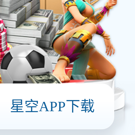
世界杯和2022年世界杯遭遇小组赛出局的
杯这五届大赛中连续小组突围。这种稳定性并非偶
容更迭中迅速找到平衡点，无论是2014年
便在2024年小组赛中面对瑞士的顽强抵
格兰在2018年世界杯、2021年欧洲杯
10年世界杯、2014年世界杯、2016年
尔）中，仅有2021年欧洲杯和2022年世界
入淘汰赛后却常陷入战术保守和关键球员哑
入两球，进攻效率远低于预期，若非索斯盖特