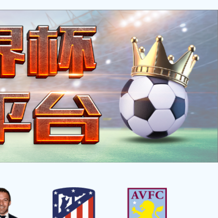
注册入口
育赛事与数据服务
 支持
APP下载
与
网页使用
，每日同步
掌握比赛节奏。