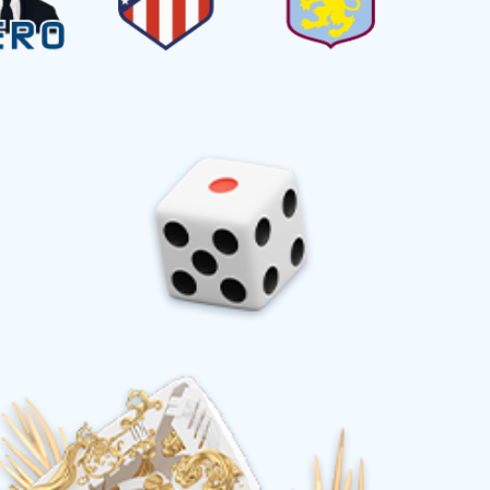
首页
/
体育热讯
续了其长达二十年的“小组赛通关”纪录。与
队连续五届大赛小组出线的扎实底蕴，与英