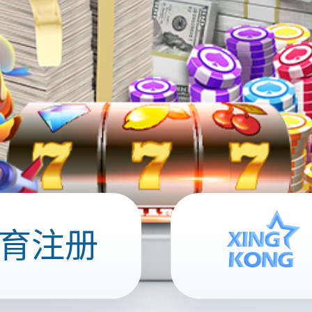
线，稳定背后的体系底蕴
过去五届世界杯和四届欧洲杯中从未缺席淘汰赛。即便在2018年
2年欧洲杯、2014年世界杯、2016年欧洲杯和2024年欧洲
战术纪律。从勒夫到弗里克，再到纳格尔斯曼，德国队总能在阵
为代表的年轻一代，小组赛阶段往往能凭借整体性压制对手。即
“绝境不慌”的气质正是其大赛基因的缩影。
汰赛“玻璃心”
赛首轮的“习惯性崩盘”。自2016年欧洲杯被冰岛爆冷淘汰后，英
绩斐然。然而，若以小组赛出线后的首轮淘汰赛为标尺，英格兰在20
）、2021年欧洲杯（加时胜德国）和2022年世界杯（胜塞内加
6强。更值得玩味的是，英格兰在小组赛阶段往往气势如虹，但进
，尽管坐拥凯恩、贝林厄姆等顶级球星，英格兰三场小组赛仅打